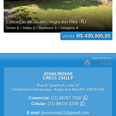
Conceição de Jacarei / Angra dos Reis - RJ
Dorms:
2
/ Suítes:
1
/ Banheiros:
1
/ Garagens:
4
R$ 430.000,00
Venda:
Josias Imóveis
CRECI: 23411-F
Rua B, Quadra A, Lote 12
Condomínio Garatucaia
-
Angra dos Reis
/
RJ
,
23918-505
Comercial:
(21) 98767-7890
Celular:
(21) 98416-3209
E-mail:
josiasimob12@gmail.com