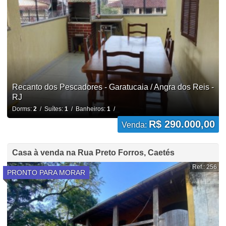
Recanto dos Pescadores - Garatucaia / Angra dos Reis -
RJ
Dorms:
2
/ Suítes:
1
/ Banheiros:
1
/
R$ 290.000,00
Venda:
Casa à venda na Rua Preto Forros, Caetés
Ref.: 256
PRONTO PARA MORAR