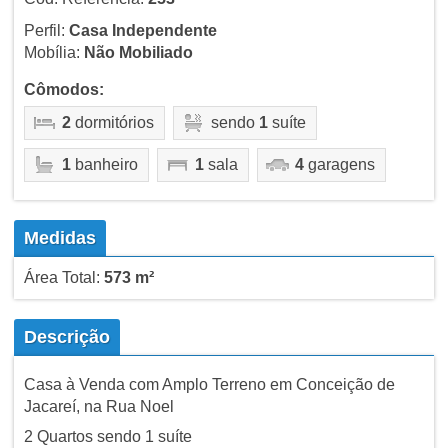
Perfil:
Casa Independente
Mobília:
Não Mobiliado
Cômodos:
2
dormitórios
sendo
1
suíte
1
banheiro
1
sala
4
garagens
Medidas
Área Total:
573 m²
Descrição
Casa à Venda com Amplo Terreno em Conceição de
Jacareí, na Rua Noel
2 Quartos sendo 1 suíte