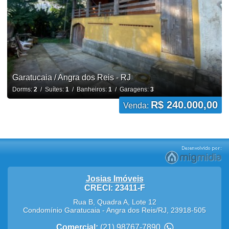
Garatucaia / Angra dos Reis - RJ
Dorms:
2
/ Suítes:
1
/ Banheiros:
1
/ Garagens:
3
R$ 240.000,00
Venda:
Josias Imóveis
CRECI: 23411-F
Rua B, Quadra A, Lote 12
Condomínio Garatucaia
-
Angra dos Reis
/
RJ
,
23918-505
Comercial:
(21) 98767-7890