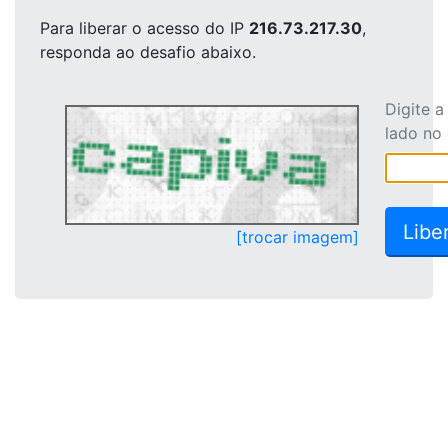
Para liberar o acesso
do IP
216.73.217.30
,
responda ao desafio abaixo.
Digite 
lado no
[trocar imagem]