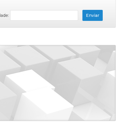
dade: