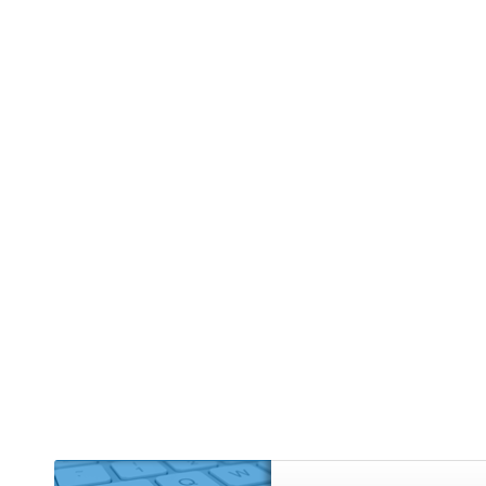
Edifício R
Empreendi
Kitnet (2)
Mansão (1
Prédio (1)
Sítio (4)
Sobrado (
Terreno (9
Terreno 