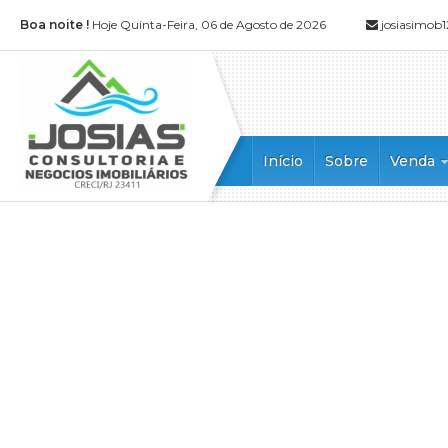
Boa noite !
Hoje Quinta-Feira, 06 de Agosto de 2026
josiasimo
Início
Sobre
Venda
Apartamen
Apartamen
Casa (52)
Casa Alto
Casa Dupl
Casa em 
Casa Tripl
Chácara (1
Cobertura 
Cobertura