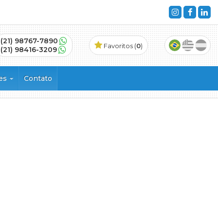
(21) 98767-7890
Favoritos (
0
)
(21) 98416-3209
ões
Contato
s