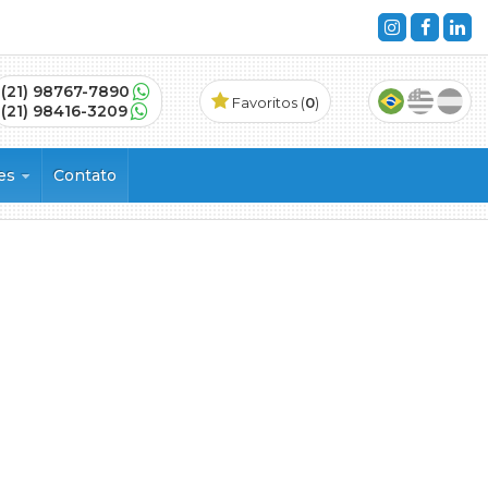
(21) 98767-7890
Favoritos (
0
)
(21) 98416-3209
ões
Contato
s