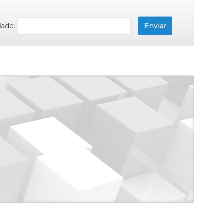
dade: