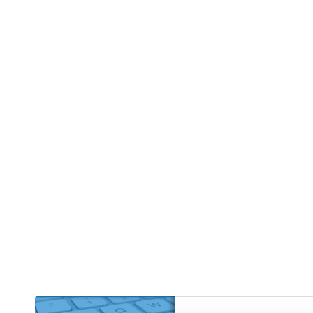
Edifício R
Empreendi
Kitnet (2)
Mansão (1
Prédio (1)
Sítio (4)
Sobrado (
Terreno (9
Terreno 