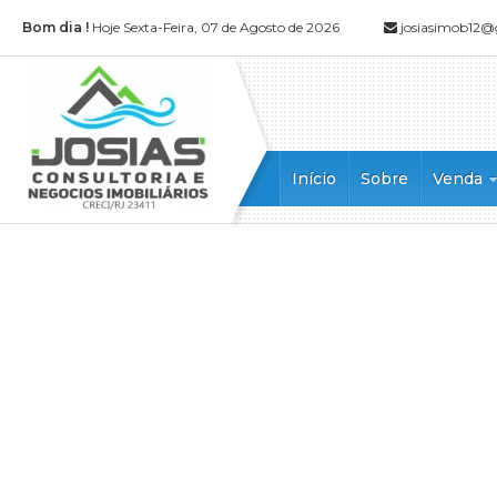
Bom dia !
Hoje Sexta-Feira, 07 de Agosto de 2026
josiasimob12
Início
Sobre
Venda
Apartamen
Apartamen
Casa (52)
Casa Alto
Casa Dupl
Casa em 
Casa Tripl
Chácara (1
Cobertura 
Cobertura