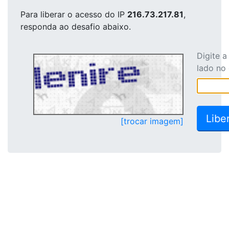
Para liberar o acesso
do IP
216.73.217.81
,
responda ao desafio abaixo.
Digite 
lado no
[trocar imagem]