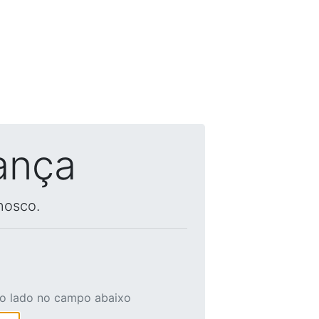
ança
nosco.
ao lado no campo abaixo