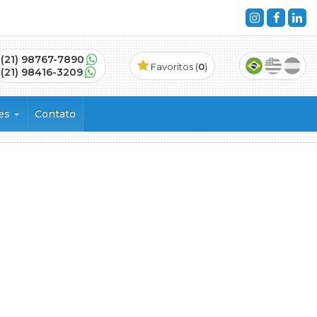
(21) 98767-7890
Favoritos (
0
)
(21) 98416-3209
ões
Contato
s