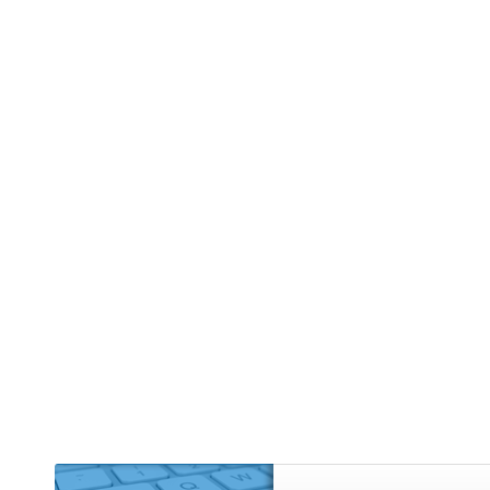
Edifício R
Empreendi
Kitnet (2)
Mansão (1
Prédio (1)
Sítio (4)
Sobrado (
Terreno (9
Terreno 