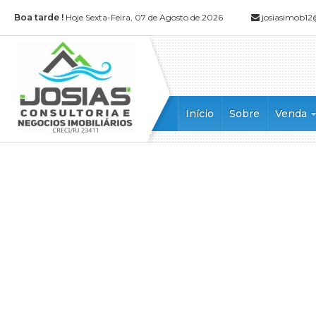
Boa tarde !
Hoje Sexta-Feira, 07 de Agosto de 2026
josiasimob1
Início
Sobre
Venda
Apartamen
Apartamen
Casa (52)
Casa Alto
Casa Dupl
Casa em 
Casa Tripl
Chácara (1
Cobertura 
Cobertura