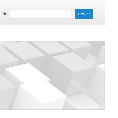
dade: