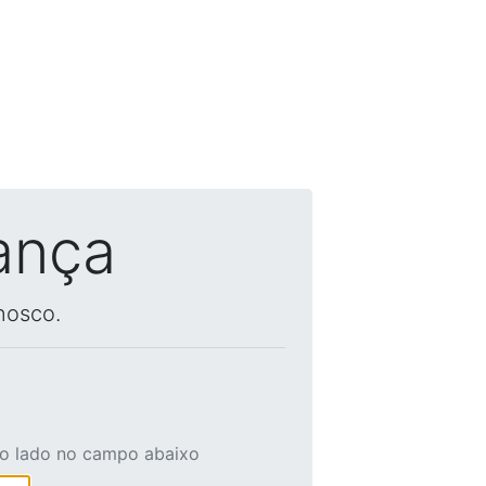
ança
nosco.
ao lado no campo abaixo