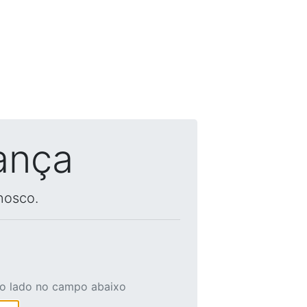
ança
nosco.
ao lado no campo abaixo