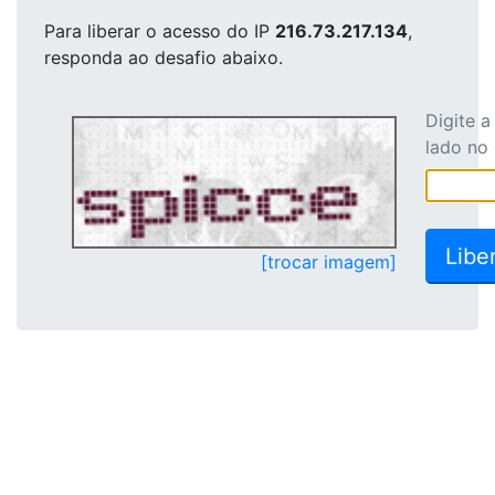
Para liberar o acesso
do IP
216.73.217.134
,
responda ao desafio abaixo.
Digite 
lado no
[trocar imagem]