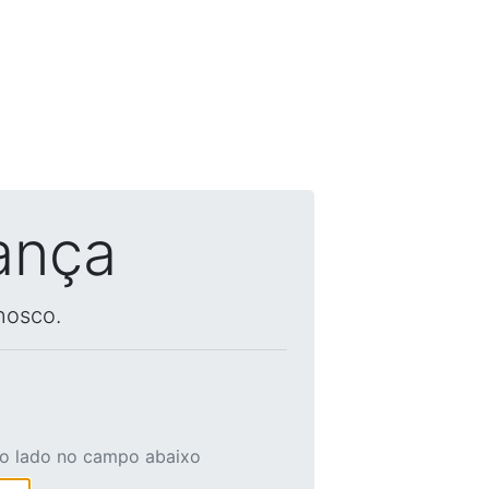
ança
nosco.
ao lado no campo abaixo