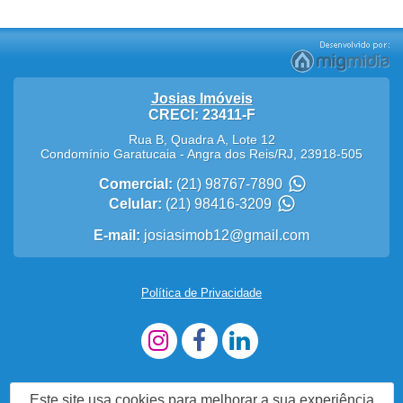
Josias Imóveis
CRECI: 23411-F
Rua B, Quadra A, Lote 12
Condomínio Garatucaia
-
Angra dos Reis
/
RJ
,
23918-505
Comercial:
(21) 98767-7890
Celular:
(21) 98416-3209
E-mail:
josiasimob12@gmail.com
Política de Privacidade
Este site usa cookies para melhorar a sua experiência