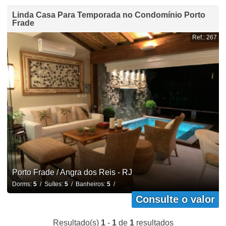
Linda Casa Para Temporada no Condomínio Porto
Frade
Ref.: 267
Porto Frade / Angra dos Reis - RJ
Dorms:
5
/ Suítes:
5
/ Banheiros:
5
/
Consulte o valor
Resultado(s)
1
-
1
de
1
resultados