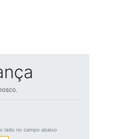
ança
nosco.
ao lado no campo abaixo