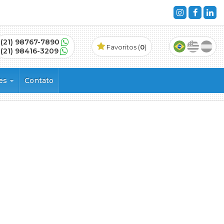
(21) 98767-7890
Favoritos (
0
)
(21) 98416-3209
ões
Contato
s