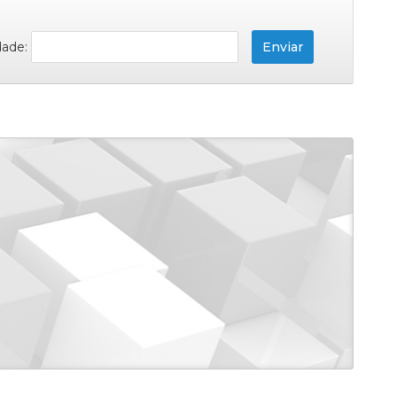
dade: