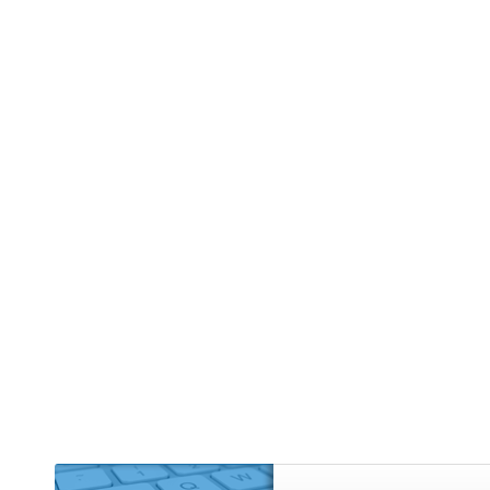
Edifício R
Empreendi
Kitnet (2)
Mansão (1
Prédio (1)
Sítio (4)
Sobrado (
Terreno (9
Terreno 