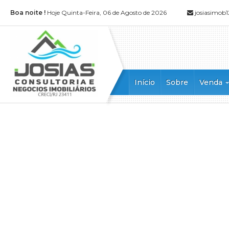
Boa noite !
Hoje Quinta-Feira, 06 de Agosto de 2026
josiasimo
Início
Sobre
Venda
Apartamen
Apartamen
Casa (52)
Casa Alto
Casa Dupl
Casa em 
Casa Tripl
Chácara (1
Cobertura 
Cobertura