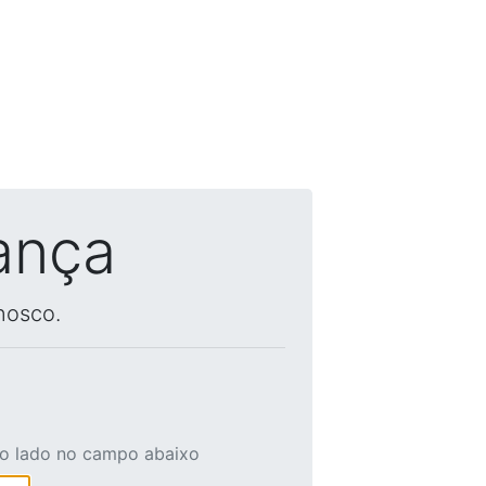
ança
nosco.
ao lado no campo abaixo