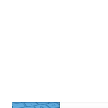
Edifício R
Empreendi
Kitnet (2)
Mansão (1
Prédio (1)
Sítio (4)
Sobrado (
Terreno (9
Terreno 