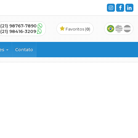
(21) 98767-7890
Favoritos (
0
)
(21) 98416-3209
ões
Contato
s