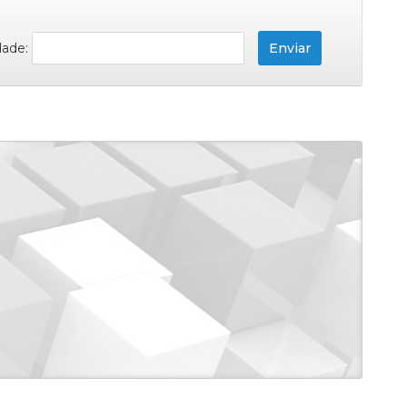
dade: