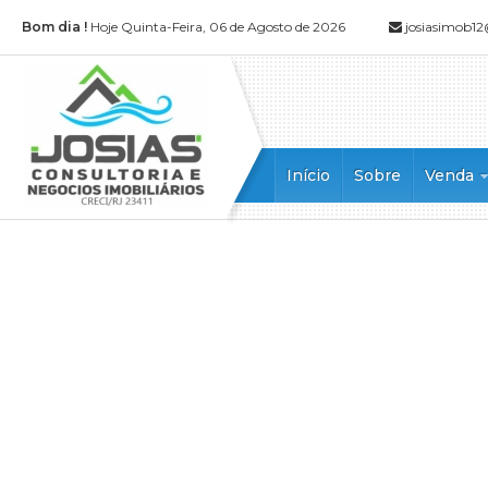
Bom dia !
Hoje Quinta-Feira, 06 de Agosto de 2026
josiasimob1
Início
Sobre
Venda
Apartamen
Apartamen
Casa (52)
Casa Alto
Casa Dupl
Casa em 
Casa Tripl
Chácara (1
Cobertura 
Cobertura