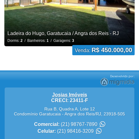
Ladeira do Hugo, Garatucaia / Angra dos Reis - RJ
Dorms:
2
/ Banheiros:
1
/ Garagens:
3
R$ 450.000,00
Venda:
Josias Imóveis
CRECI: 23411-F
Rua B, Quadra A, Lote 12
Condomínio Garatucaia
-
Angra dos Reis
/
RJ
,
23918-505
Comercial:
(21) 98767-7890
Celular:
(21) 98416-3209