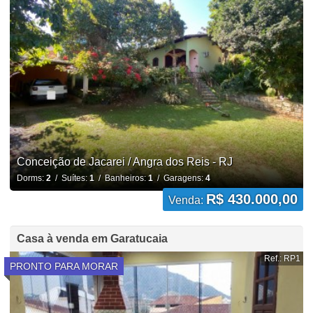
Conceição de Jacarei / Angra dos Reis - RJ
Dorms:
2
/ Suítes:
1
/ Banheiros:
1
/ Garagens:
4
R$ 430.000,00
Venda:
Casa à venda em Garatucaia
Ref.: RP1
PRONTO PARA MORAR