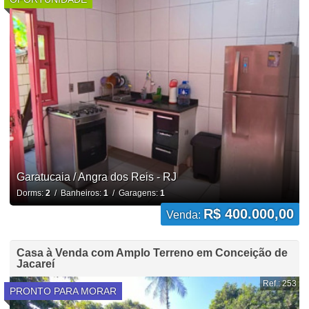
Garatucaia / Angra dos Reis - RJ
Dorms:
2
/ Banheiros:
1
/ Garagens:
1
R$ 400.000,00
Venda:
Casa à Venda com Amplo Terreno em Conceição de
Jacareí
Ref.: 253
PRONTO PARA MORAR