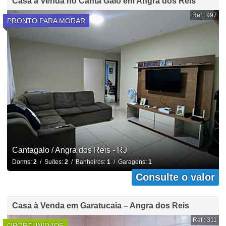
Casa a Venda no Canta Galo em Angra dos Reis
Ref.: 997
PRONTO PARA MORAR
Cantagalo / Angra dos Reis - RJ
Dorms:
2
/ Suítes:
2
/ Banheiros:
1
/ Garagens:
1
Consulte o valor
Casa à Venda em Garatucaia – Angra dos Reis
Ref.: 311
OPORTUNIDADE