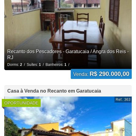
Recanto dos Pescadores - Garatucaia / Angra dos Reis -
RJ
Dorms:
2
/ Suítes:
1
/ Banheiros:
1
/
R$ 290.000,00
Venda:
Casa à Venda no Recanto em Garatucaia
Ref.: 363
OPORTUNIDADE