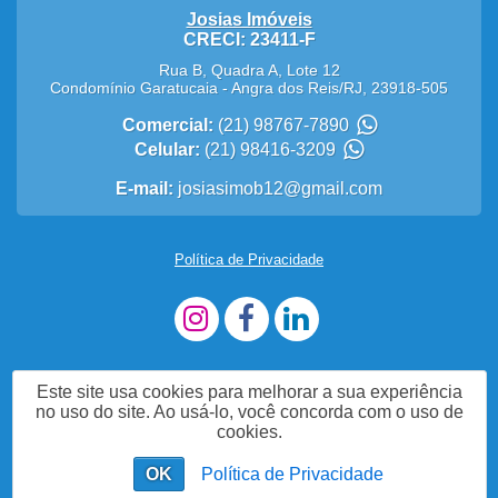
Josias Imóveis
CRECI: 23411-F
Rua B, Quadra A, Lote 12
Condomínio Garatucaia
-
Angra dos Reis
/
RJ
,
23918-505
Comercial:
(21) 98767-7890
Celular:
(21) 98416-3209
E-mail:
josiasimob12@gmail.com
Política de Privacidade
Este site usa cookies para melhorar a sua experiência
no uso do site. Ao usá-lo, você concorda com o uso de
cookies.
OK
Política de Privacidade
Fale Agora com a Nossa Equipe!