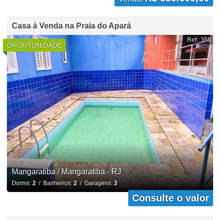
Casa à Venda na Praia do Apará
Ref.: 355
OPORTUNIDADE
Mangaratiba / Mangaratiba - RJ
Dorms:
2
/ Banheiros:
2
/ Garagens:
3
Consulte o valor