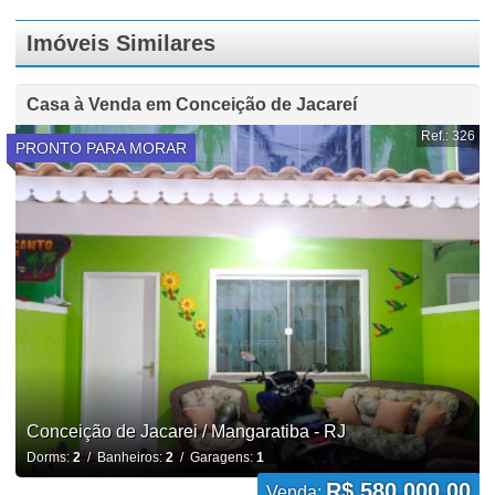
Imóveis Similares
Casa à Venda em Conceição de Jacareí
Ref.: 326
PRONTO PARA MORAR
Conceição de Jacarei / Mangaratiba - RJ
Dorms:
2
/ Banheiros:
2
/ Garagens:
1
R$ 580.000,00
Venda: