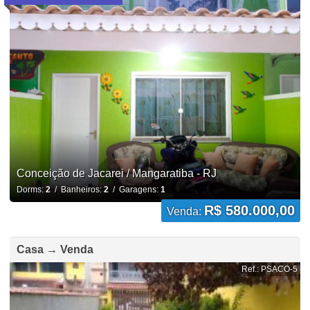
Conceição de Jacarei / Mangaratiba - RJ
Dorms:
2
/ Banheiros:
2
/ Garagens:
1
R$ 580.000,00
Venda:
Casa → Venda
Ref.: PSACO-5