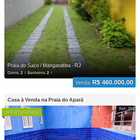
Praia do Saco / Mangaratiba - RJ
Dorms:
2
/ Banheiros:
2
/
R$ 460.000,00
Venda:
Casa à Venda na Praia do Apará
Ref.: 355
OPORTUNIDADE