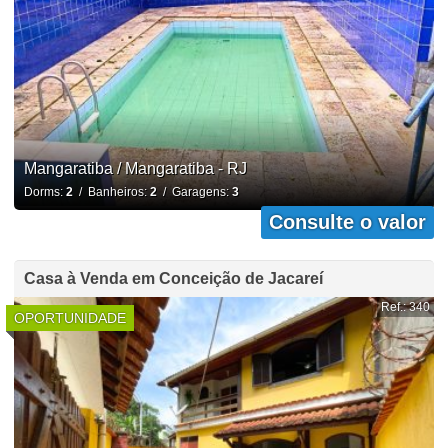
Mangaratiba / Mangaratiba - RJ
Dorms:
2
/ Banheiros:
2
/ Garagens:
3
Consulte o valor
Casa à Venda em Conceição de Jacareí
Ref.: 340
OPORTUNIDADE