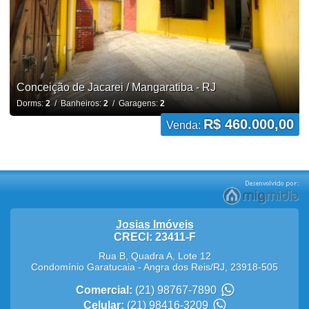
Conceição de Jacarei / Mangaratiba - RJ
Dorms:
2
/ Banheiros:
2
/ Garagens:
2
R$ 460.000,00
Venda:
Josias Imóveis
CRECI: 23411-F
Rua B, Quadra A, Lote 12
Condomínio Garatucaia
-
Angra dos Reis
/
RJ
,
23918-505
Comercial:
(21) 98767-7890
Celular:
(21) 98416-3209