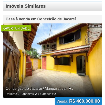
Imóveis Similares
Casa à Venda em Conceição de Jacareí
Ref.: 340
OPORTUNIDADE
Conceição de Jacarei / Mangaratiba - RJ
Dorms:
2
/ Banheiros:
2
/ Garagens:
2
R$ 460.000,00
Venda: