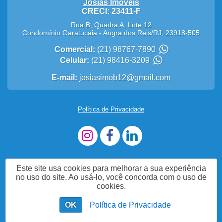
Josias Imóveis
CRECI: 23411-F
Rua B, Quadra A, Lote 12
Condomínio Garatucaia
-
Angra dos Reis
/
RJ
,
23918-505
Comercial:
(21) 98767-7890
Celular:
(21) 98416-3209
E-mail:
josiasimob12@gmail.com
Política de Privacidade
Este site usa cookies para melhorar a sua experiência
no uso do site. Ao usá-lo, você concorda com o uso de
cookies.
OK
Política de Privacidade
Fale Agora com a Nossa Equipe!