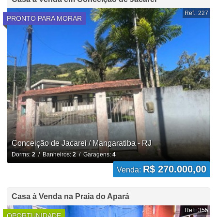
Ref.: 227
PRONTO PARA MORAR
Conceição de Jacarei / Mangaratiba - RJ
Dorms:
2
/ Banheiros:
2
/ Garagens:
4
R$ 270.000,00
Venda:
Casa à Venda na Praia do Apará
Ref.: 355
OPORTUNIDADE