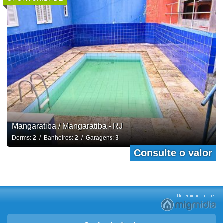
Mangaratiba / Mangaratiba - RJ
Dorms:
2
/ Banheiros:
2
/ Garagens:
3
Consulte o valor