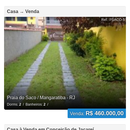
Casa → Venda
Ref.: PSACO-5
Praia do Saco / Mangaratiba - RJ
Dorms:
2
/ Banheiros:
2
/
R$ 460.000,00
Venda:
Casa à Venda em Conceição de Jacareí